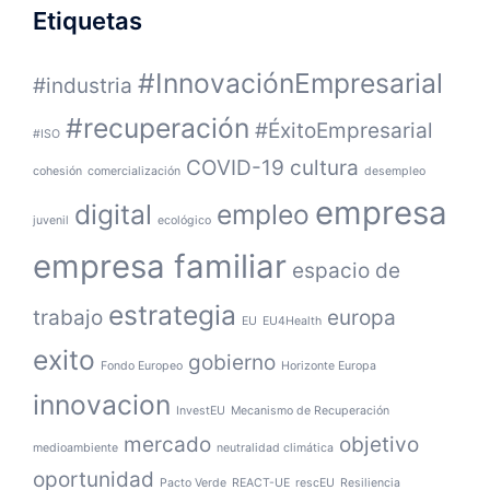
Etiquetas
#InnovaciónEmpresarial
#industria
#recuperación
#ÉxitoEmpresarial
#ISO
COVID-19
cultura
cohesión
comercialización
desempleo
empresa
digital
empleo
juvenil
ecológico
empresa familiar
espacio de
estrategia
trabajo
europa
EU
EU4Health
exito
gobierno
Fondo Europeo
Horizonte Europa
innovacion
InvestEU
Mecanismo de Recuperación
mercado
objetivo
medioambiente
neutralidad climática
oportunidad
Pacto Verde
REACT-UE
rescEU
Resiliencia