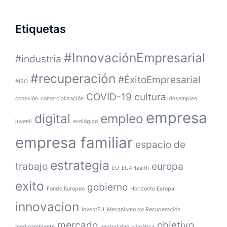
Etiquetas
#InnovaciónEmpresarial
#industria
#recuperación
#ÉxitoEmpresarial
#ISO
COVID-19
cultura
cohesión
comercialización
desempleo
empresa
digital
empleo
juvenil
ecológico
empresa familiar
espacio de
estrategia
trabajo
europa
EU
EU4Health
exito
gobierno
Fondo Europeo
Horizonte Europa
innovacion
InvestEU
Mecanismo de Recuperación
mercado
objetivo
medioambiente
neutralidad climática