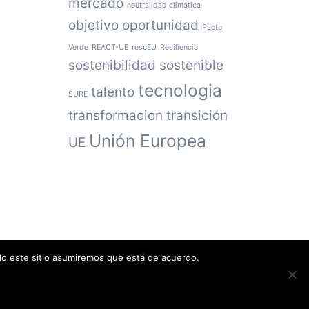
mercado
neutralidad climática
objetivo
oportunidad
Pacto
Verde
REACT-UE
rescEU
Resiliencia
sostenibilidad
sostenible
tecnologia
talento
SURE
transformacion
transición
Unión Europea
UE
ndo este sitio asumiremos que está de acuerdo.
Política de privacidad
·
Política de cookies