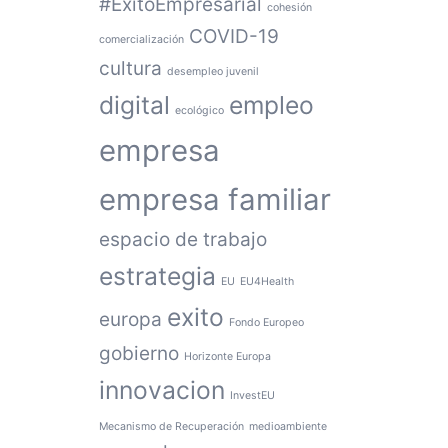
#ÉxitoEmpresarial
cohesión
COVID-19
comercialización
cultura
desempleo juvenil
digital
empleo
ecológico
empresa
empresa familiar
espacio de trabajo
estrategia
EU
EU4Health
exito
europa
Fondo Europeo
gobierno
Horizonte Europa
innovacion
InvestEU
Mecanismo de Recuperación
medioambiente