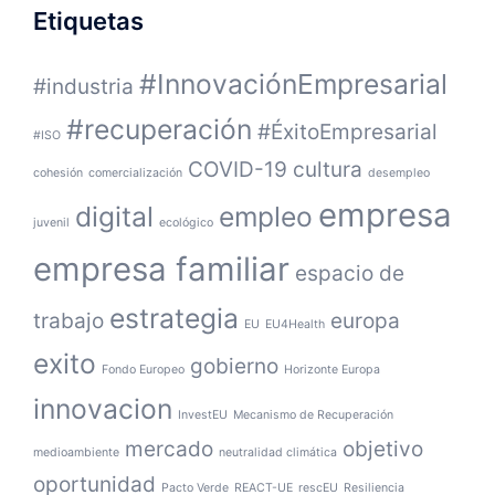
Etiquetas
#InnovaciónEmpresarial
#industria
#recuperación
#ÉxitoEmpresarial
#ISO
COVID-19
cultura
cohesión
comercialización
desempleo
empresa
digital
empleo
juvenil
ecológico
empresa familiar
espacio de
estrategia
trabajo
europa
EU
EU4Health
exito
gobierno
Fondo Europeo
Horizonte Europa
innovacion
InvestEU
Mecanismo de Recuperación
mercado
objetivo
medioambiente
neutralidad climática
oportunidad
Pacto Verde
REACT-UE
rescEU
Resiliencia