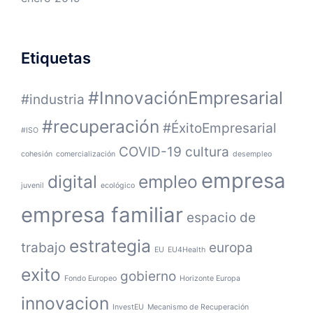
Etiquetas
#InnovaciónEmpresarial
#industria
#recuperación
#ÉxitoEmpresarial
#ISO
COVID-19
cultura
cohesión
comercialización
desempleo
empresa
digital
empleo
juvenil
ecológico
empresa familiar
espacio de
estrategia
trabajo
europa
EU
EU4Health
exito
gobierno
Fondo Europeo
Horizonte Europa
innovacion
InvestEU
Mecanismo de Recuperación