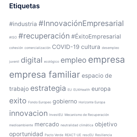
Etiquetas
#InnovaciónEmpresarial
#industria
#recuperación
#ÉxitoEmpresarial
#ISO
COVID-19
cultura
cohesión
comercialización
desempleo
empresa
digital
empleo
juvenil
ecológico
empresa familiar
espacio de
estrategia
trabajo
europa
EU
EU4Health
exito
gobierno
Fondo Europeo
Horizonte Europa
innovacion
InvestEU
Mecanismo de Recuperación
mercado
objetivo
medioambiente
neutralidad climática
oportunidad
Pacto Verde
REACT-UE
rescEU
Resiliencia