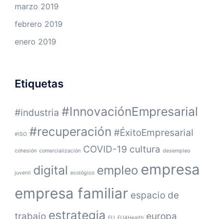
marzo 2019
febrero 2019
enero 2019
Etiquetas
#InnovaciónEmpresarial
#industria
#recuperación
#ÉxitoEmpresarial
#ISO
COVID-19
cultura
cohesión
comercialización
desempleo
empresa
digital
empleo
juvenil
ecológico
empresa familiar
espacio de
estrategia
trabajo
europa
EU
EU4Health