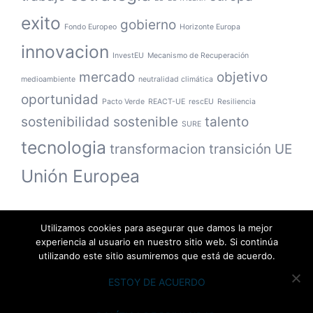
exito
gobierno
Fondo Europeo
Horizonte Europa
innovacion
InvestEU
Mecanismo de Recuperación
mercado
objetivo
medioambiente
neutralidad climática
oportunidad
Pacto Verde
REACT-UE
rescEU
Resiliencia
sostenibilidad
sostenible
talento
SURE
tecnologia
transformacion
transición
UE
Unión Europea
Utilizamos cookies para asegurar que damos la mejor
experiencia al usuario en nuestro sitio web. Si continúa
utilizando este sitio asumiremos que está de acuerdo.
ESTOY DE ACUERDO
© 2018-2026 Numodi