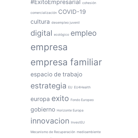
#ÉxitoEmpresarial
cohesión
COVID-19
comercialización
cultura
desempleo juvenil
digital
empleo
ecológico
empresa
empresa familiar
espacio de trabajo
estrategia
EU
EU4Health
exito
europa
Fondo Europeo
gobierno
Horizonte Europa
innovacion
InvestEU
Mecanismo de Recuperación
medioambiente