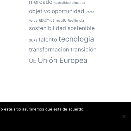
mercado
neutralidad climática
objetivo
oportunidad
Pacto
Verde
REACT-UE
rescEU
Resiliencia
sostenibilidad
sostenible
tecnologia
talento
SURE
transformacion
transición
Unión Europea
UE
ndo este sitio asumiremos que está de acuerdo.
Política de privacidad
·
Política de cookies