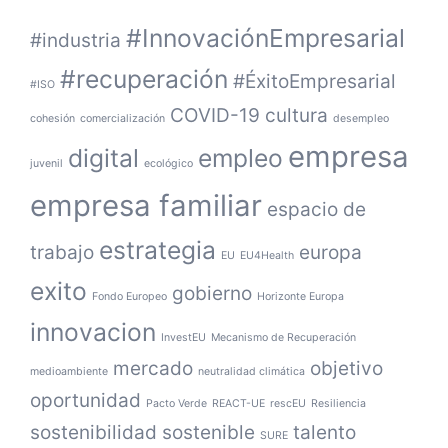
#InnovaciónEmpresarial
#industria
#recuperación
#ÉxitoEmpresarial
#ISO
COVID-19
cultura
cohesión
comercialización
desempleo
empresa
digital
empleo
juvenil
ecológico
empresa familiar
espacio de
estrategia
trabajo
europa
EU
EU4Health
exito
gobierno
Fondo Europeo
Horizonte Europa
innovacion
InvestEU
Mecanismo de Recuperación
mercado
objetivo
medioambiente
neutralidad climática
oportunidad
Pacto Verde
REACT-UE
rescEU
Resiliencia
sostenibilidad
sostenible
talento
SURE