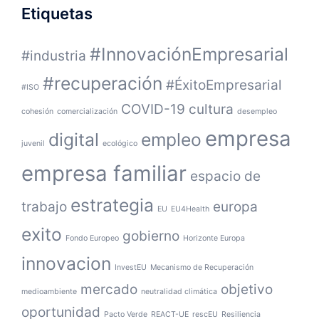
Etiquetas
#InnovaciónEmpresarial
#industria
#recuperación
#ÉxitoEmpresarial
#ISO
COVID-19
cultura
cohesión
comercialización
desempleo
empresa
digital
empleo
juvenil
ecológico
empresa familiar
espacio de
estrategia
trabajo
europa
EU
EU4Health
exito
gobierno
Fondo Europeo
Horizonte Europa
innovacion
InvestEU
Mecanismo de Recuperación
mercado
objetivo
medioambiente
neutralidad climática
oportunidad
Pacto Verde
REACT-UE
rescEU
Resiliencia