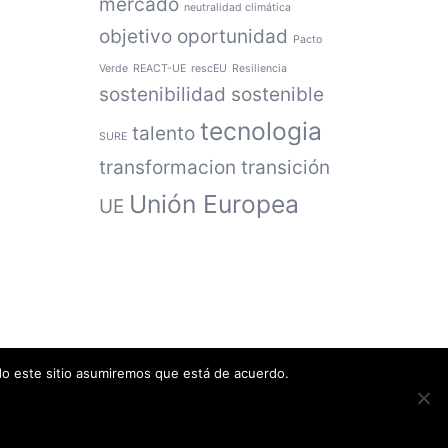
mercado
neutralidad climática
objetivo
oportunidad
Pacto
Verde
REACT-UE
rescEU
Resiliencia
sostenibilidad
sostenible
tecnologia
talento
SURE
transformacion
transición
Unión Europea
UE
ndo este sitio asumiremos que está de acuerdo.
Política de privacidad
·
Política de cookies