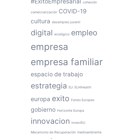
#ÉxitoEmpresarial
cohesión
COVID-19
comercialización
cultura
desempleo juvenil
digital
empleo
ecológico
empresa
empresa familiar
espacio de trabajo
estrategia
EU
EU4Health
exito
europa
Fondo Europeo
gobierno
Horizonte Europa
innovacion
InvestEU
Mecanismo de Recuperación
medioambiente