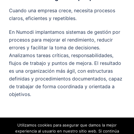
Cuando una empresa crece, necesita procesos
claros, eficientes y repetibles.
En Numodi implantamos sistemas de gestión por
procesos para mejorar el rendimiento, reducir
errores y facilitar la toma de decisiones.
Analizamos tareas críticas, responsabilidades,
flujos de trabajo y puntos de mejora. El resultado
es una organización más ágil, con estructuras
definidas y procedimientos documentados, capaz
de trabajar de forma coordinada y orientada a
objetivos.
Dirección e implantación de sistemas
Utilizamos cookies para asegurar que damos la mejor
de objetivos
experiencia al usuario en nuestro sitio web. Si continúa