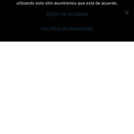
utilizando este sitio asumiremos que está de acuerdo.
No basta con definir metas: hay que convertirlas
ESTOY DE ACUERDO
en acciones. Numodi diseña sistemas de objetivos
adaptados a cada empresa, con indicadores
POLÍTICA DE PRIVACIDAD
medibles y planes de actuación asociados.
También acompañamos a la dirección para
implantar estos sistemas en el día a día, alineando
departamentos y equipos con un propósito
común. Esto permite aumentar la productividad,
medir el rendimiento real y tomar decisiones
basadas en resultados.
Consultor de transición familiar en
empresas